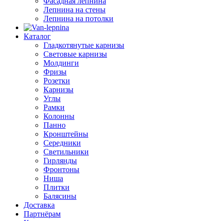
Фасадная лепнина
Лепнина на стены
Лепнина на потолки
Каталог
Гладкотянутые карнизы
Световые карнизы
Молдинги
Фризы
Розетки
Карнизы
Углы
Рамки
Колонны
Панно
Кронштейны
Середники
Светильники
Гирлянды
Фронтоны
Ниша
Плитки
Балясины
Доставка
Партнёрам