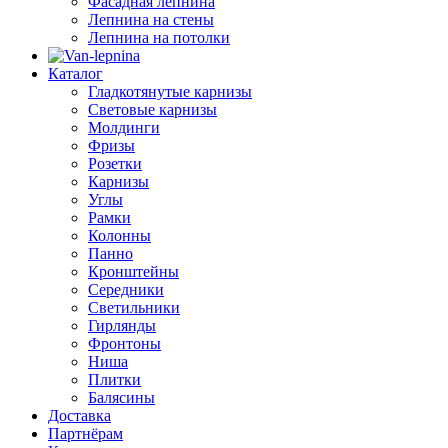
Фасадная лепнина
Лепнина на стены
Лепнина на потолки
Каталог
Гладкотянутые карнизы
Световые карнизы
Молдинги
Фризы
Розетки
Карнизы
Углы
Рамки
Колонны
Панно
Кронштейны
Середники
Светильники
Гирлянды
Фронтоны
Ниша
Плитки
Балясины
Доставка
Партнёрам