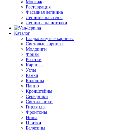
Монтаж
Реставрация
Фасадная лепнина
Лепнина на стены
Лепнина на потолки
Каталог
Гладкотянутые карнизы
Световые карнизы
Молдинги
Фризы
Розетки
Карнизы
Углы
Рамки
Колонны
Панно
Кронштейны
Середники
Светильники
Гирлянды
Фронтоны
Ниша
Плитки
Балясины