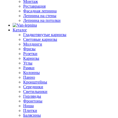
Монтаж
Реставрация
Фасадная лепнина
Лепнина на стены
Лепнина на потолки
Каталог
Гладкотянутые карнизы
Световые карнизы
Молдинги
Фризы
Розетки
Карнизы
Углы
Рамки
Колонны
Панно
Кронштейны
Середники
Светильники
Гирлянды
Фронтоны
Ниша
Плитки
Балясины