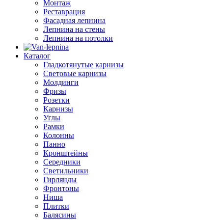
Монтаж
Реставрация
Фасадная лепнина
Лепнина на стены
Лепнина на потолки
Каталог
Гладкотянутые карнизы
Световые карнизы
Молдинги
Фризы
Розетки
Карнизы
Углы
Рамки
Колонны
Панно
Кронштейны
Середники
Светильники
Гирлянды
Фронтоны
Ниша
Плитки
Балясины