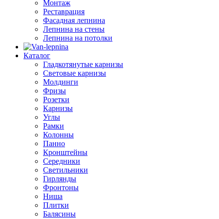
Монтаж
Реставрация
Фасадная лепнина
Лепнина на стены
Лепнина на потолки
Каталог
Гладкотянутые карнизы
Световые карнизы
Молдинги
Фризы
Розетки
Карнизы
Углы
Рамки
Колонны
Панно
Кронштейны
Середники
Светильники
Гирлянды
Фронтоны
Ниша
Плитки
Балясины