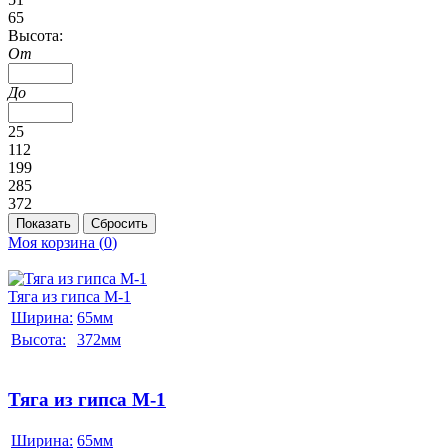
65
Высота:
От
До
25
112
199
285
372
Моя корзина (
0
)
Тяга из гипса М-1
Ширина:
65мм
Высота:
372мм
Тяга из гипса М-1
Ширина:
65мм