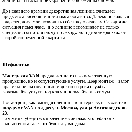
Лепнина - изысканное украшение современных домов.
До недавнего времени декоративная лепнина считалась
предметом роскоши и признаком богатства. Далеко не каждый
владелец дома мог позволить себе такую отделку. Сегодня же
ситуация поменялась, и о лепнине вспоминают не только
специалисты по элитному по декору, но и дизайнеры каждой
второй современной квартиры.
Шефмонтаж
Мастерская VAN
предлагает не только качественную
продукцию, но и сопутствующие услуги. Шеф-монтаж – залог
правильной эксплуатации и долгого срока службы.
Заказывайте услуги под ключ и получайте максимум.
Посмотреть, как выглядит лепнина в интерьере, вы можете в
шоу-руме
VAN
по адресу:
г. Москва, улица Автозаводская,
23
.
Там же вы убедитесь в качестве монтажа: кто работал в
выставочном зале, тот будет и у вас дома.