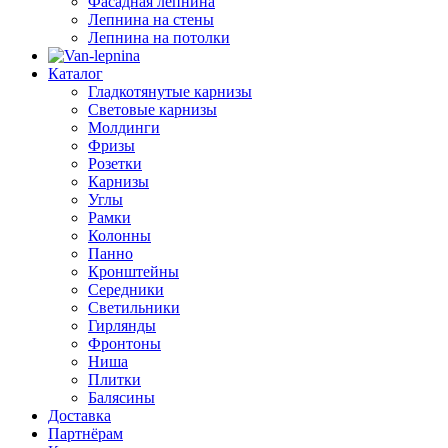
Фасадная лепнина
Лепнина на стены
Лепнина на потолки
Каталог
Гладкотянутые карнизы
Световые карнизы
Молдинги
Фризы
Розетки
Карнизы
Углы
Рамки
Колонны
Панно
Кронштейны
Середники
Светильники
Гирлянды
Фронтоны
Ниша
Плитки
Балясины
Доставка
Партнёрам