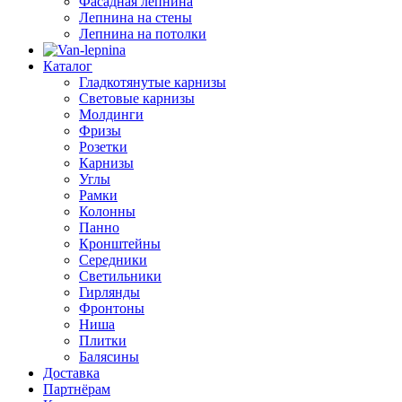
Фасадная лепнина
Лепнина на стены
Лепнина на потолки
Каталог
Гладкотянутые карнизы
Световые карнизы
Молдинги
Фризы
Розетки
Карнизы
Углы
Рамки
Колонны
Панно
Кронштейны
Середники
Светильники
Гирлянды
Фронтоны
Ниша
Плитки
Балясины
Доставка
Партнёрам